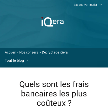
Espace Particulier
FR
Accueil
Nos conseils
Décryptage iQera
Tout le blog
〉
Régler mon dossier
Nous contacter
Quels sont les frais
bancaires les plus
FAQ
coûteux ?