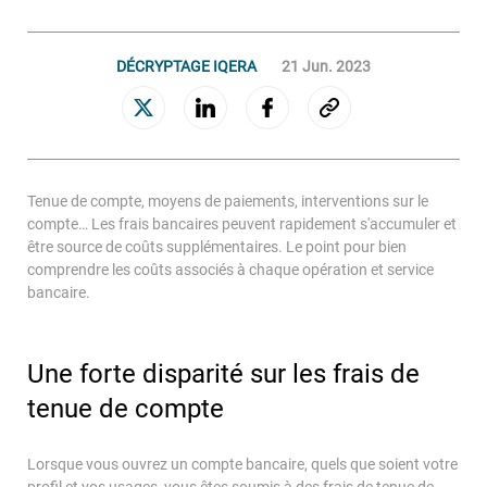
Aides & conseils
DÉCRYPTAGE IQERA
21 Jun. 2023
COACHING BUDGÉTAIRE
NOS CONSEILS
AIDES SOCIALES
Tenue de compte, moyens de paiements, interventions sur le
compte… Les frais bancaires peuvent rapidement s'accumuler et
PAIEMENTS SÉCURISÉS
être source de coûts supplémentaires. Le point pour bien
comprendre les coûts associés à chaque opération et service
bancaire.
Effectuer un paiement
Une forte disparité sur les frais de
tenue de compte
Espace Particulier
Espace Entreprise
Lorsque vous ouvrez un compte bancaire, quels que soient votre
Espace Carrières