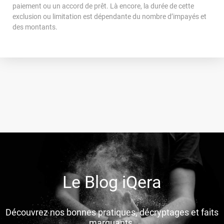
paiement ou un accord de prêt. Là encore, la durée de cette
exclusion ou limitation est dépendante du nombre d’impayés et
des montants.
Le Blog iQera
Découvrez nos bonnes pratiques, décryptages et faits
marquants.