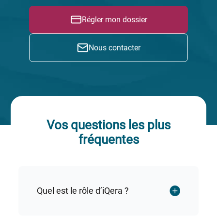
Aides & conseils
Régler mon dossier
COACHING BUDGÉTAIRE
Nous contacter
NOS CONSEILS
AIDES SOCIALES
PAIEMENTS SÉCURISÉS
Vos questions les plus
fréquentes
Effectuer un paiement
Espace Particulier
Quel est le rôle d’iQera ?
Espace Entreprise
Espace Carrières