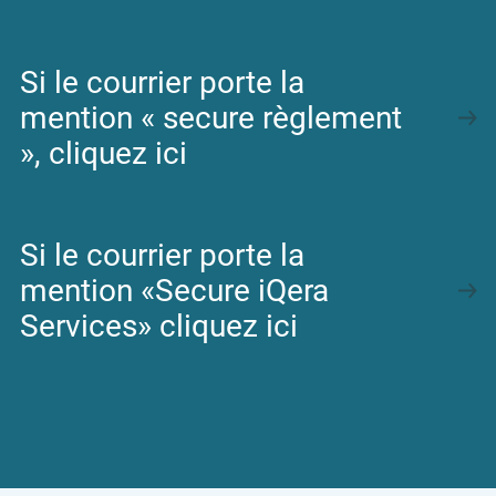
Aides & conseils
Si le courrier porte la
COACHING BUDGÉTAIRE
mention « secure règlement
NOS CONSEILS
», cliquez ici
AIDES SOCIALES
PAIEMENTS SÉCURISÉS
Si le courrier porte la
mention «Secure iQera
Services» cliquez ici
Effectuer un paiement
Espace Particulier
Espace Entreprise
Espace Carrières