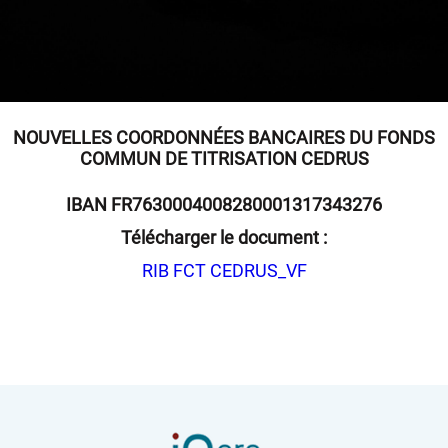
Aides & conseils
COACHING BUDGÉTAIRE
NOS CONSEILS
NOUVELLES COORDONNÉES BANCAIRES DU FONDS
COMMUN DE TITRISATION CEDRUS
AIDES SOCIALES
IBAN FR7630004008280001317343276
PAIEMENTS SÉCURISÉS
Télécharger le document :
RIB FCT CEDRUS_VF
Effectuer un paiement
Espace Particulier
Espace Entreprise
Espace Carrières