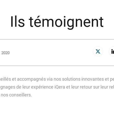
Ils témoignent
. 2020
Effectuer un paiement
eillés et accompagnés via nos solutions innovantes et p
nages de leur expérience iQera et leur retour sur leur re
Espace Particulier
 nos conseillers.
Espace Entreprise
Espace Carrières