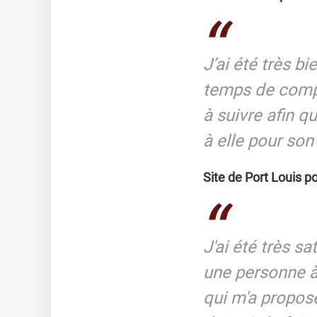
J’ai été très b
temps de compr
à suivre afin q
à elle pour so
Site de Port Louis po
J'ai été très s
une personne à 
qui m'a propos