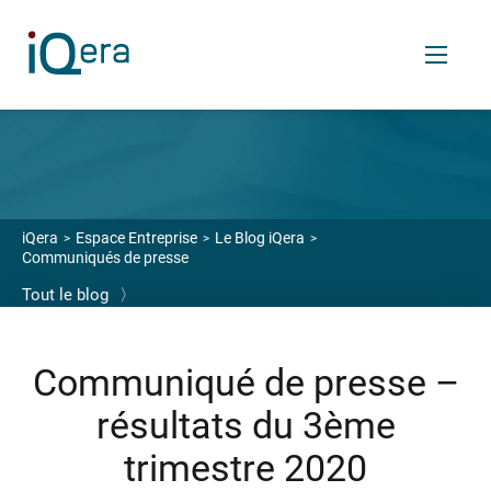
FR
Services
iQera
Espace Entreprise
Le Blog iQera
Communiqués de presse
VOS ENJEUX
Tout le blog
〉
Enrichir votre relation financière client
Céder vos créances
Communiqué de presse –
Transférer votre back et middle-office finance
résultats du 3ème
OUTILS SAAS
trimestre 2020
Logiciels de relance et recouvrement