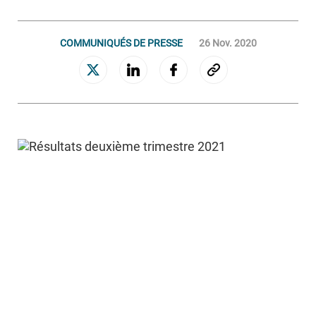
GESTION ET ACQUISITION DE CRÉANCES
COMMUNIQUÉS DE PRESSE
26 Nov. 2020
Connaissance clients
Gestion des encours sains
Relance et rétention
Recouvrement amiable
Recouvrement judiciaire
Valorisation des portefeuilles
Le Groupe
NOS ENGAGEMENTS
NOTRE GOUVERNANCE
NOTRE CULTURE