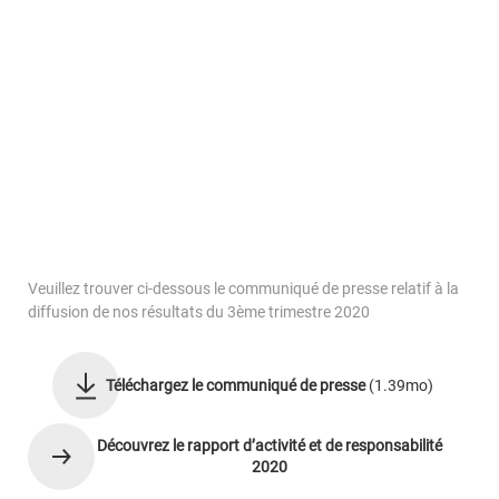
NOS TALENTS
NOS LABELS ET INDEX
IQERA EN ITALIE
Le Blog iQera
Veuillez trouver ci-dessous le communiqué de presse relatif à la
Contactez-nous
diffusion de nos résultats du 3ème trimestre 2020
Téléchargez le communiqué de presse
(1.39mo)
Espace Particulier
Espace Entreprise
Découvrez le rapport d’activité et de responsabilité
Espace Carrières
2020