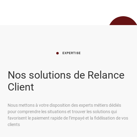
NOS TALENTS
NOS LABELS ET INDEX
IQERA EN ITALIE
Le Blog iQera
EXPERTISE
Nos solutions de Relance
Client
Contactez-nous
Nous mettons à votre disposition des experts métiers dédiés
Espace Particulier
pour comprendre les situations et trouver les solutions qui
Espace Entreprise
favorisent le paiement rapide de l’impayé et la fidélisation de vos
clients
Espace Carrières