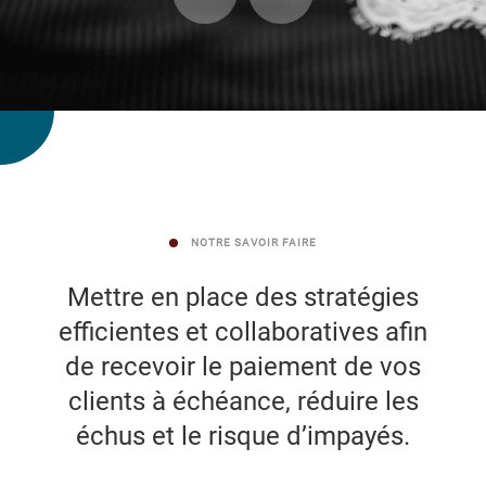
GESTION ET ACQUISITION DE CRÉANCES
Connaissance clients
Gestion des encours sains
Relance et rétention
Recouvrement amiable
Recouvrement judiciaire
Valorisation des portefeuilles
NOTRE SAVOIR FAIRE
Mettre en place des stratégies
Le Groupe
efficientes et collaboratives afin
de recevoir le paiement de vos
NOS ENGAGEMENTS
clients à échéance, réduire les
NOTRE GOUVERNANCE
échus et le risque d’impayés.
NOTRE CULTURE