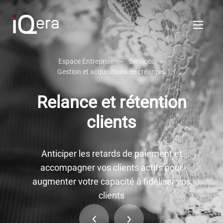
Espace Entreprise
—
Services
—
FR
Gestion et acquisitions de créances
Relance et rétention
Services
clients
VOS ENJEUX
Enrichir votre relation financière client
Anticiper les retards de paiement et
Céder vos créances
accompagner vos clients actifs pour
Transférer votre back et middle-office finance
augmenter votre capacité à fidéliser vos
clients
OUTILS SAAS
Logiciels de relance et recouvrement