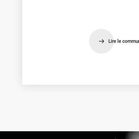
NOS TALENTS
NOS LABELS ET INDEX
IQERA EN ITALIE
Lire le commun
Le Blog iQera