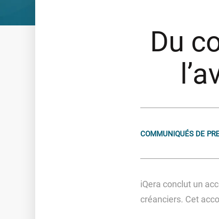
Logiciels de relance et recouvrement
Du co
GESTION ET ACQUISITION DE CRÉANCES
Connaissance clients
Gestion des encours sains
l’a
Relance et rétention
Recouvrement amiable
Recouvrement judiciaire
Valorisation des portefeuilles
COMMUNIQUÉS DE PR
Le Groupe
NOS ENGAGEMENTS
iQera conclut un acc
NOTRE GOUVERNANCE
créanciers. Cet acco
NOTRE CULTURE