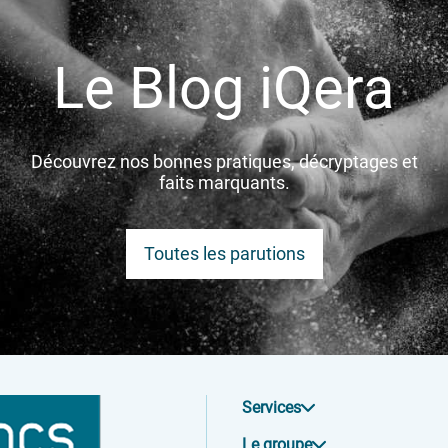
Espace Investisseur
Le Blog iQera
Découvrez nos bonnes pratiques, décryptages et
faits marquants.
Toutes les parutions
Services
Le groupe