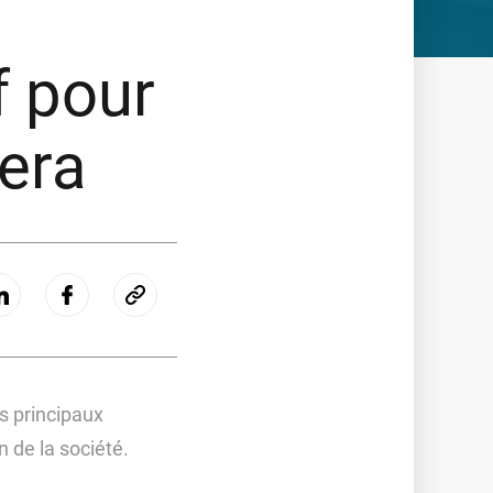
f pour
Qera
es principaux
n de la société.