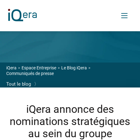
FR
Services
iQera
Espace Entreprise
Le Blog iQera
Communiqués de presse
VOS ENJEUX
Tout le blog
〉
Enrichir votre relation financière client
Céder vos créances
iQera annonce des
Transférer votre back et middle-office finance
nominations stratégiques
OUTILS SAAS
au sein du groupe
Logiciels de relance et recouvrement