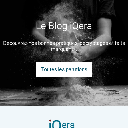
NOS TALENTS
NOS LABELS ET INDEX
Le Blog iQera
IQERA EN ITALIE
Découvrez nos bonnes pratiques, décryptages et faits
Le Blog iQera
marquants.
Toutes les parutions
Contactez-nous
Espace Particulier
Espace Entreprise
Espace Carrières