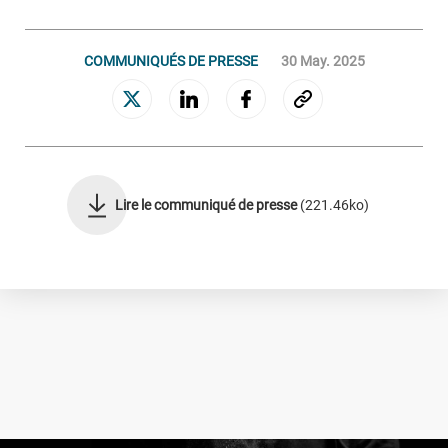
GESTION ET ACQUISITION DE CRÉANCES
COMMUNIQUÉS DE PRESSE
30 May. 2025
Connaissance clients
Gestion des encours sains
Relance et rétention
Recouvrement amiable
Recouvrement judiciaire
Lire le communiqué de presse
(221.46ko)
Valorisation des portefeuilles
Le Groupe
NOS ENGAGEMENTS
NOTRE GOUVERNANCE
NOTRE CULTURE