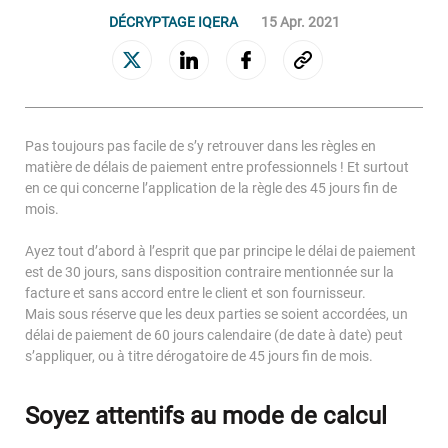
DÉCRYPTAGE IQERA
15 Apr. 2021
GESTION ET ACQUISITION DE CRÉANCES
Connaissance clients
Gestion des encours sains
Relance et rétention
Pas toujours pas facile de s’y retrouver dans les règles en
Recouvrement amiable
matière de délais de paiement entre professionnels ! Et surtout
Recouvrement judiciaire
en ce qui concerne l’application de la règle des 45 jours fin de
mois.
Valorisation des portefeuilles
Ayez tout d’abord à l’esprit que par principe le délai de paiement
est de 30 jours, sans disposition contraire mentionnée sur la
Le Groupe
facture et sans accord entre le client et son fournisseur.
Mais sous réserve que les deux parties se soient accordées, un
délai de paiement de 60 jours calendaire (de date à date) peut
NOS ENGAGEMENTS
s’appliquer, ou à titre dérogatoire de 45 jours fin de mois.
NOTRE GOUVERNANCE
Soyez attentifs au mode de calcul
NOTRE CULTURE