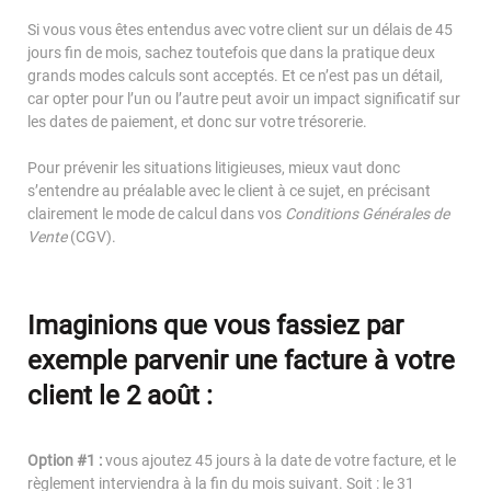
NOS TALENTS
Si vous vous êtes entendus avec votre client sur un délais de 45
jours fin de mois, sachez toutefois que dans la pratique deux
NOS LABELS ET INDEX
grands modes calculs sont acceptés. Et ce n’est pas un détail,
car opter pour l’un ou l’autre peut avoir un impact significatif sur
les dates de paiement, et donc sur votre trésorerie.
IQERA EN ITALIE
Pour prévenir les situations litigieuses, mieux vaut donc
Le Blog iQera
s’entendre au préalable avec le client à ce sujet, en précisant
clairement le mode de calcul dans vos
Conditions Générales de
Vente
(CGV).
Contactez-nous
Imaginions que vous fassiez par
exemple parvenir une facture à votre
Espace Particulier
client le 2 août :
Espace Entreprise
Espace Carrières
Option #1 :
vous ajoutez 45 jours à la date de votre facture, et le
règlement interviendra à la fin du mois suivant. Soit : le 31