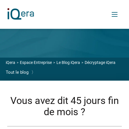
FR
Services
iQera
Espace Entreprise
Le Blog iQera
Décryptage iQera
Tout le blog
〉
VOS ENJEUX
Enrichir votre relation financière client
Céder vos créances
Vous avez dit 45 jours fin
Transférer votre back et middle-office finance
de mois ?
OUTILS SAAS
Logiciels de relance et recouvrement