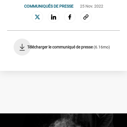
COMMUNIQUÉS DE PRESSE
25 Nov. 2022
GESTION ET ACQUISITION DE CRÉANCES
Connaissance clients
Gestion des encours sains
Relance et rétention
Recouvrement amiable
Télécharger le communiqué de presse
(6.16mo)
Recouvrement judiciaire
Valorisation des portefeuilles
Le Groupe
NOS ENGAGEMENTS
NOTRE GOUVERNANCE
NOTRE CULTURE