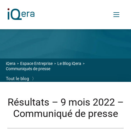
FR
Services
iQera
Espace Entreprise
Le Blog iQera
Communiqués de presse
VOS ENJEUX
Tout le blog
〉
Enrichir votre relation financière client
Céder vos créances
Résultats – 9 mois 2022 –
Transférer votre back et middle-office finance
Communiqué de presse
OUTILS SAAS
Logiciels de relance et recouvrement