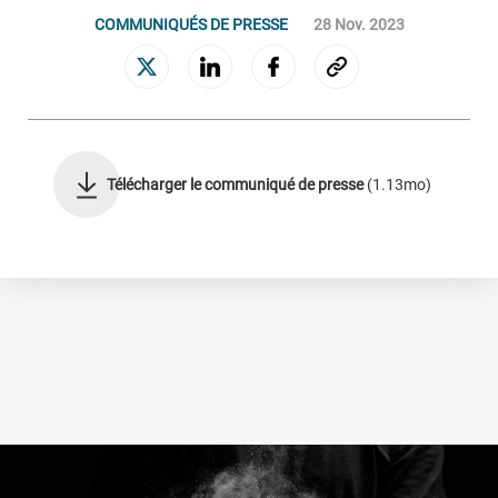
COMMUNIQUÉS DE PRESSE
28 Nov. 2023
GESTION ET ACQUISITION DE CRÉANCES
Connaissance clients
Gestion des encours sains
Relance et rétention
Recouvrement amiable
Télécharger le communiqué de presse
(1.13mo)
Recouvrement judiciaire
Valorisation des portefeuilles
Le Groupe
NOS ENGAGEMENTS
NOTRE GOUVERNANCE
NOTRE CULTURE