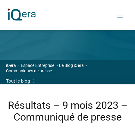
FR
Services
iQera
Espace Entreprise
Le Blog iQera
Communiqués de presse
VOS ENJEUX
Tout le blog
〉
Enrichir votre relation financière client
Céder vos créances
Résultats – 9 mois 2023 –
Transférer votre back et middle-office finance
Communiqué de presse
OUTILS SAAS
Logiciels de relance et recouvrement