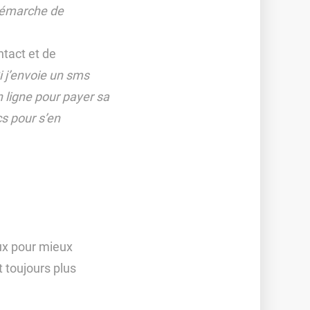
 démarche de
ntact et de
i j’envoie un sms
n ligne pour payer sa
cs pour s’en
eux pour mieux
t toujours plus