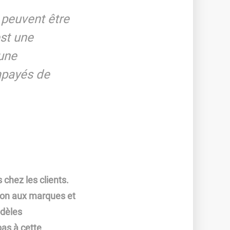
 peuvent être
est une
une
impayés de
 chez les clients.
ation aux marques et
odèles
pas à cette