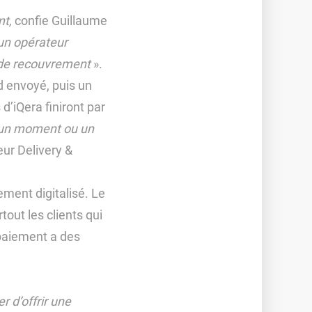
nt,
confie Guillaume
 un opérateur
 de recouvrement
».
d envoyé, puis un
d’iQera finiront par
à un moment ou un
teur Delivery &
ment digitalisé. Le
tout les clients qui
 paiement a des
.
r d’offrir une