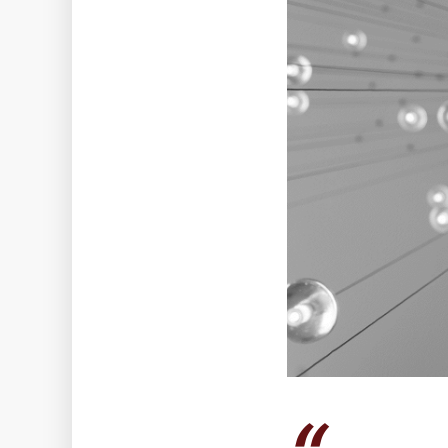
NOS TALENTS
NOS LABELS ET INDEX
IQERA EN ITALIE
Le Blog iQera