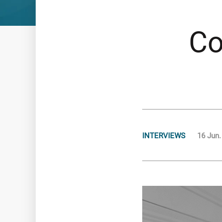
Logiciels de relance et recouvrement
Co
GESTION ET ACQUISITION DE CRÉANCES
Connaissance clients
Gestion des encours sains
Relance et rétention
Recouvrement amiable
Recouvrement judiciaire
Valorisation des portefeuilles
INTERVIEWS
16 Jun.
Le Groupe
NOS ENGAGEMENTS
NOTRE GOUVERNANCE
NOTRE CULTURE