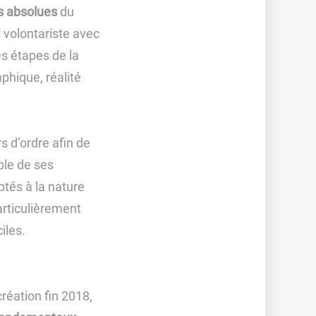
és absolues
du
 volontariste avec
es étapes de la
phique, réalité
 d’ordre afin de
ble de ses
ptés à la nature
particulièrement
iles.
réation fin 2018,