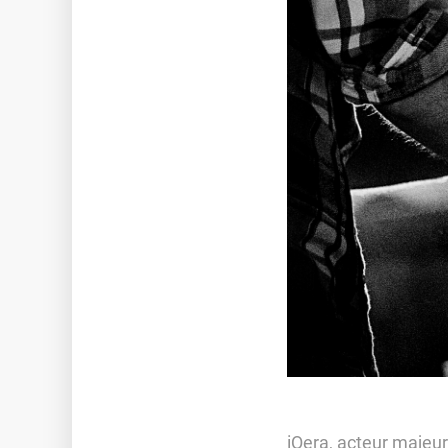
NOS TALENTS
NOS LABELS ET INDEX
IQERA EN ITALIE
Le Blog iQera
iQera, acteur majeur