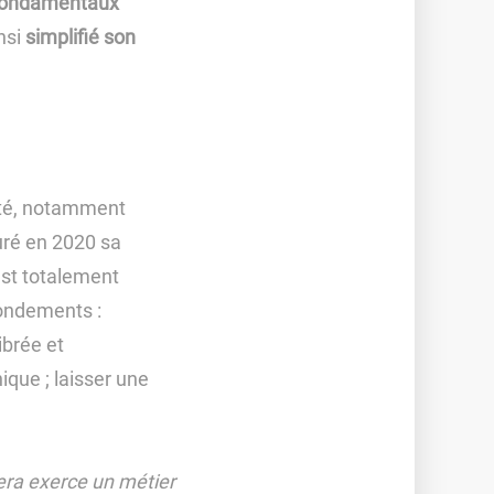
 fondamentaux
insi
simplifié son
iété, notamment
uré en 2020 sa
est totalement
fondements :
ibrée et
ique ; laisser une
era exerce un métier