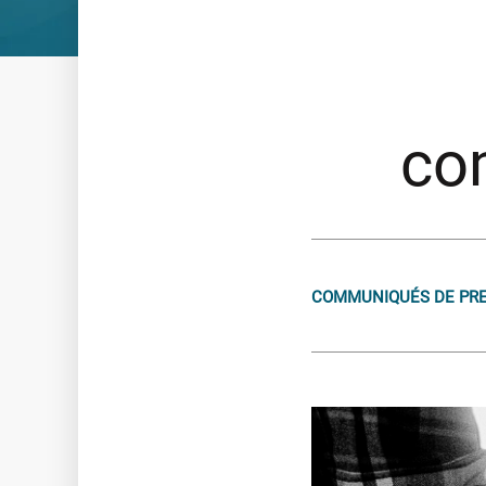
Logiciels de relance et recouvrement
GESTION ET ACQUISITION DE CRÉANCES
Connaissance clients
Gestion des encours sains
co
Relance et rétention
Recouvrement amiable
Recouvrement judiciaire
Valorisation des portefeuilles
COMMUNIQUÉS DE PR
Le Groupe
NOS ENGAGEMENTS
NOTRE GOUVERNANCE
NOTRE CULTURE