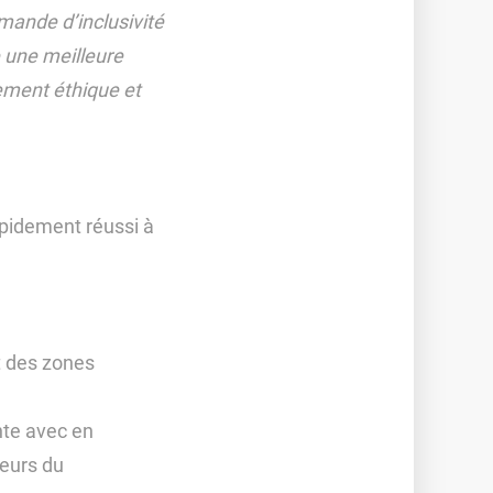
emande d’inclusivité
e une meilleure
rement éthique et
rapidement réussi à
et des zones
nte avec en
teurs du