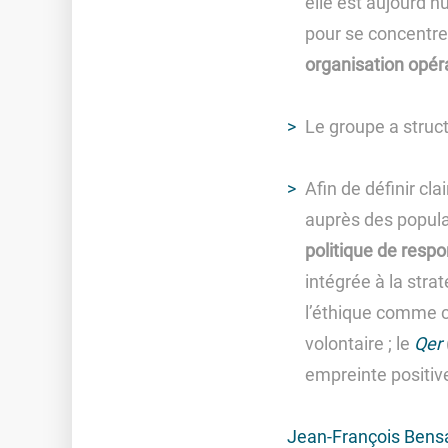
elle est aujourd’h
pour se concentrer
organisation opér
Le groupe a struc
Afin de définir cl
auprès des popula
politique de respo
intégrée à la stra
l’éthique comme c
volontaire ; le
Qer
empreinte positiv
Jean-François Bens