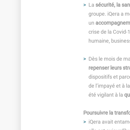
La
sécurité, la sa
groupe. iQera a m
un
accompagneme
crise de la Covid
humaine, business
Dès le mois de ma
repenser leurs st
dispositifs et par
de l’impayé et à l
été vigilant à la
qu
Poursuivre la trans
iQera avait entam