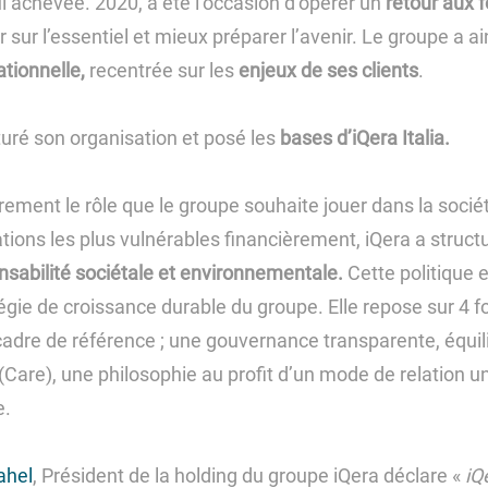
ui achevée. 2020, a été l’occasion d’opérer un
retour aux
 sur l’essentiel et mieux préparer l’avenir. Le groupe a a
ationnelle,
recentrée sur les
enjeux de ses clients
.
turé son organisation et posé les
bases d’iQera Italia.
airement le rôle que le groupe souhaite jouer dans la soc
tions les plus vulnérables financièrement, iQera a struct
nsabilité sociétale et environnementale.
Cette politique 
tégie de croissance durable du groupe. Elle repose sur 4 
adre de référence ; une gouvernance transparente, équil
(Care), une philosophie au profit d’un mode de relation un
e.
ahel
, Président de la holding du groupe iQera déclare «
iQ