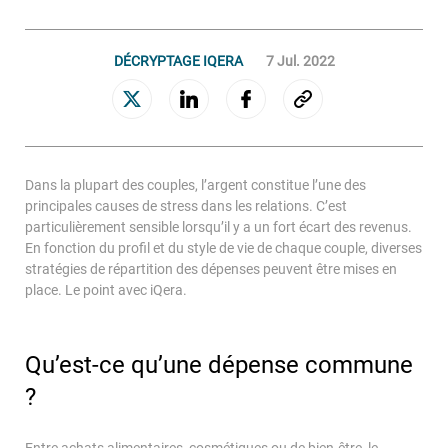
GESTION ET ACQUISITION DE CRÉANCES
DÉCRYPTAGE IQERA
7 Jul. 2022
Connaissance clients
Gestion des encours sains
Relance et rétention
Recouvrement amiable
Dans la plupart des couples, l’argent constitue l’une des
Recouvrement judiciaire
principales causes de stress dans les relations. C’est
Valorisation des portefeuilles
particulièrement sensible lorsqu’il y a un fort écart des revenus.
En fonction du profil et du style de vie de chaque couple, diverses
stratégies de répartition des dépenses peuvent être mises en
Le Groupe
place. Le point avec iQera.
NOS ENGAGEMENTS
Qu’est-ce qu’une dépense commune
NOTRE GOUVERNANCE
?
NOTRE CULTURE