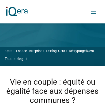
FR
Services
iQera
Espace Entreprise
Le Blog iQera
Décryptage iQera
Tout le blog
〉
VOS ENJEUX
Enrichir votre relation financière client
Céder vos créances
Vie en couple : équité ou
Transférer votre back et middle-office finance
égalité face aux dépenses
OUTILS SAAS
communes ?
Logiciels de relance et recouvrement