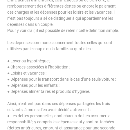
Entre achats alimentaires, cosmétiques ou de bien-être, le
remboursement des différentes dettes ou encore le paiement
NOS TALENTS
des charges et les dépenses pour les loisirs et les vacances, il
n’est pas toujours aisé de distinguer à qui appartiennent les
NOS LABELS ET INDEX
dépenses dans un couple.
Pour y voir clair, il est possible de retenir cette définition simple.
IQERA EN ITALIE
Les dépenses communes concernent toutes celles qui sont
Le Blog iQera
utilisées par le couple ou la famille au quotidien :
● Loyer ou hypothèque ;
● Charges associées à l’habitation ;
● Loisirs et vacances ;
● Dépenses pour le transport dans le cas d’une seule voiture ;
Contactez-nous
● Dépenses pour les enfants ;
● Dépenses alimentaires et produits d’hygiène.
Espace Particulier
Ainsi, n’entrent pas dans ces dépenses partagées les frais
suivants, à moins d’en avoir décidé autrement :
Espace Entreprise
● Les dettes personnelles, dont chacun doit en assumer la
Espace Carrières
responsabilité, y compris les dépenses qui y sont rattachées
(dettes antérieures, emprunt et assurance pour une seconde